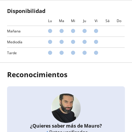
Disponibilidad
Lu
Ma
Mi
Ju
Vi
Sá
Do
Mañana
Mediodía
Tarde
Reconocimientos
¿Quieres saber más de Mauro?