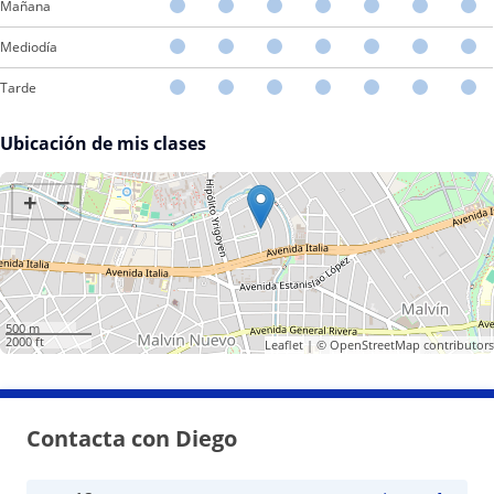
Mañana
Mediodía
Tarde
Ubicación de mis clases
+
−
500 m
2000 ft
Leaflet
| ©
OpenStreetMap
contributors
Contacta con Diego