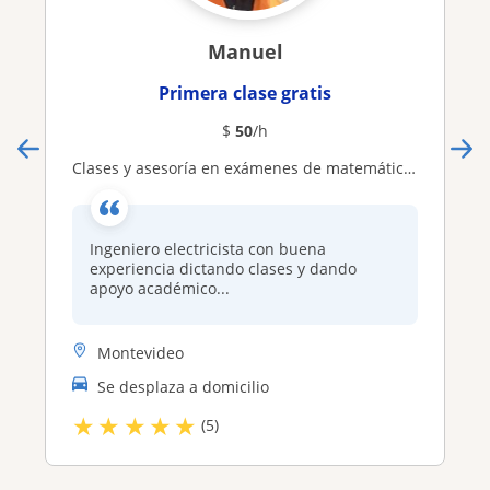
Manuel
Primera clase gratis
$
50
/h
Clases y asesoría en exámenes de matemática, física, electromagnetismo, Ladder y en cualquier otra materia, tu pregunta
Ingeniero electricista con buena
experiencia dictando clases y dando
apoyo académico...
Montevideo
Se desplaza a domicilio
★
★
★
★
★
(5)