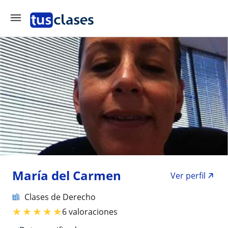
María del Carmen
Ver perfil
Clases de Derecho
★
★
★
★
★
6 valoraciones