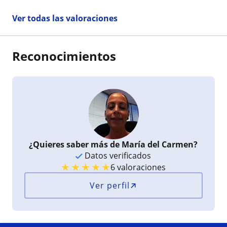
claras y fáciles de entender. Aunado, a que
Ver todas las valoraciones
derivado de amplio conocimiento, siempre
muestra dedicación y esfuerzo, preocupándose
en realidad por el aprendizaje y progreso de sus
alumnos a quienes ella considera y llama “sus
Reconocimientos
niños”. Así las cosas, es una excelente opción
para quienes buscan clases en Derecho de
calidad, impartidas por una profesional amable y
preparada que le interesa en realidad trasmitir
sus conocimientos.
¿Quieres saber más de María del Carmen?
Datos verificados
★
★
★
★
★
6 valoraciones
Ver perfil