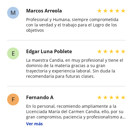
★
★
★
★
★
Marcos Arreola
M
Profesional y Humana, siempre comprometida
con la verdad y el trabajo para el Logro de los
objetivos
★
★
★
★
★
Edgar Luna Poblete
E
La maestra Candia, en muy profesional y tiene el
dominio de la materia gracias a su gran
trayectoria y experiencia laboral. Sin duda la
recomendaría para futuras clases.
★
★
★
★
★
Fernando A
F
En lo personal, recomiendo ampliamente a la
Licenciada María del Carmen Candia, ello, por su
gran compromiso, paciencia y profesionalismo al
enseñar, tiene una excelente forma de explicar
Ver más
los temas, haciendo que las clases no sean
tediosas, contrario a ello, estas siempre sean