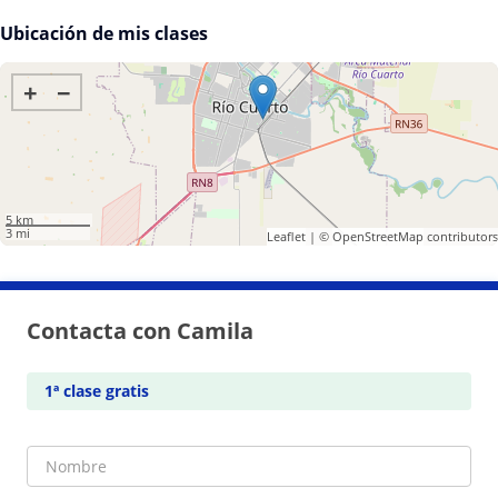
Ubicación de mis clases
+
−
5 km
3 mi
Leaflet
| ©
OpenStreetMap
contributors
Contacta con Camila
1ª clase gratis