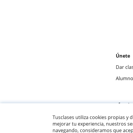
Únete
Dar cla
Alumno
Fantásti
Tusclases utiliza cookies propias y 
mejorar tu experiencia, nuestros ser
© 2007 - 2026 Tusclases.com.uy
navegando, consideramos que acept