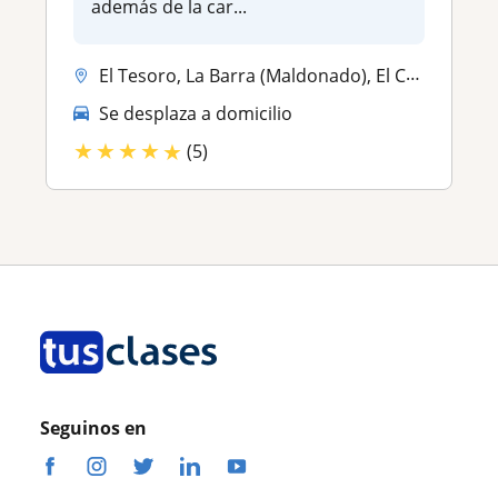
además de la car...
El Tesoro, La Barra (Maldonado), El Chorro, Maldonado, Punta del Este,...
Se desplaza a domicilio
★
★
★
★
★
(5)
Seguinos en