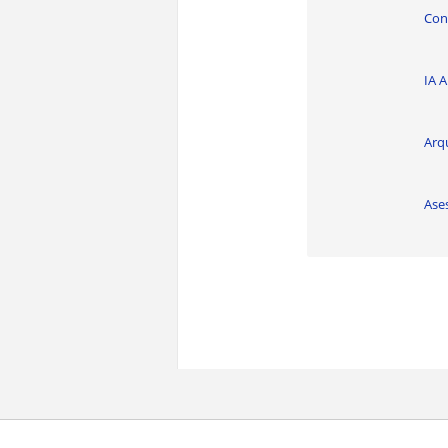
Cons
IA 
Arq
Ases