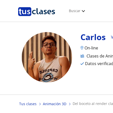
Buscar
Carlos
V
On-line
Clases de An
Datos verifica
del boceto al render cl
Tus clases
Animación 3D