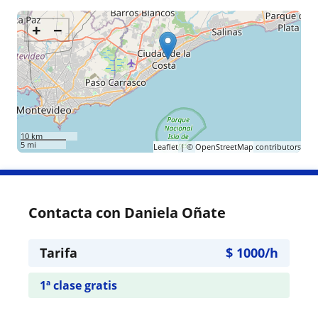
+
−
10 km
5 mi
Leaflet
| ©
OpenStreetMap
contributors
Contacta con Daniela Oñate
Tarifa
$
1000
/h
1ª clase gratis