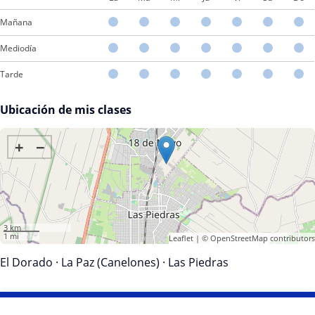
Mañana
Mediodía
Tarde
Ubicación de mis clases
+
−
3 km
1 mi
Leaflet
| ©
OpenStreetMap
contributors
El Dorado
·
La Paz (Canelones)
·
Las Piedras