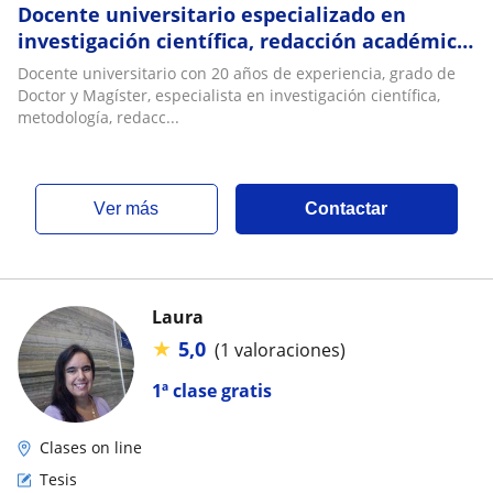
Docente universitario especializado en
investigación científica, redacción académica
y asesoría de tesis de pregrado y posgrado
Docente universitario con 20 años de experiencia, grado de
Doctor y Magíster, especialista en investigación científica,
metodología, redacc...
ver más
Contactar
Laura
★
5,0
(1 valoraciones)
1ª clase gratis
Clases on line
Tesis