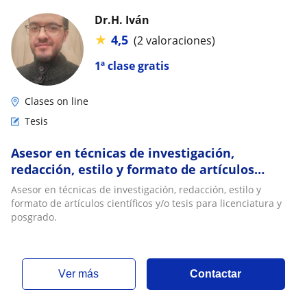
Dr.H. Iván
★
4,5
(2 valoraciones)
1ª clase gratis
Clases on line
Tesis
Asesor en técnicas de investigación,
redacción, estilo y formato de artículos
científicos y/o tesis para licenciatura y
Asesor en técnicas de investigación, redacción, estilo y
posgrado
formato de artículos científicos y/o tesis para licenciatura y
posgrado.
ver más
Contactar