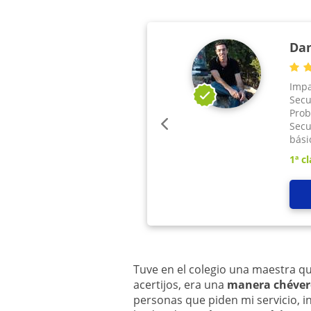
Dan
Impa
Secu
Proba
Secu
bási
1ª cl
Tuve en el colegio una maestra q
acertijos, era una
manera chéver
personas que piden mi servicio, i