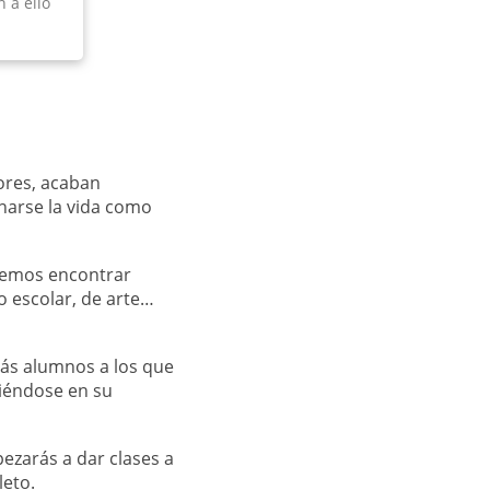
 a ello
ores, acaban
narse la vida como
demos encontrar
o escolar, de arte…
más alumnos a los que
iéndose en su
ezarás a dar clases a
eto.