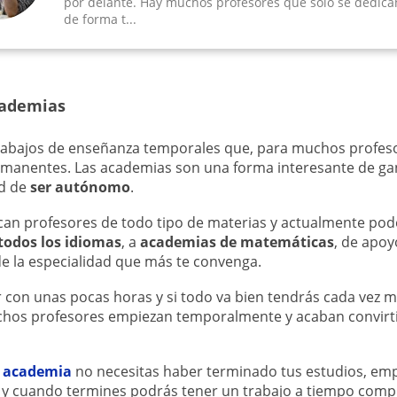
por delante. Hay muchos profesores que solo se dedican
de forma t...
cademias
trabajos de enseñanza temporales que, para muchos profes
rmanentes. Las academias son una forma interesante de ga
ad de
ser autónomo
.
n profesores de todo tipo de materias y actualmente po
todos los idiomas
, a
academias de matemáticas
, de apoy
e la especialidad que más te convenga.
con unas pocas horas y si todo va bien tendrás cada vez 
chos profesores empiezan temporalmente y acaban convirt
a academia
no necesitas haber terminado tus estudios, emp
y cuando termines podrás tener un trabajo a tiempo compl