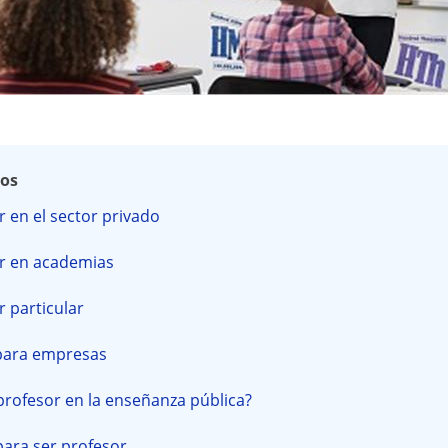
dos
r en el sector privado
or en academias
r particular
 para empresas
rofesor en la enseñanza pública?
para ser profesor