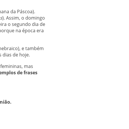
ana da Páscoa).
s
). Assim, o domingo
ira o segundo dia de
 porque na época era
 hebraico), e também
dias de hoje.
 femininas, mas
emplos de frases
nião.