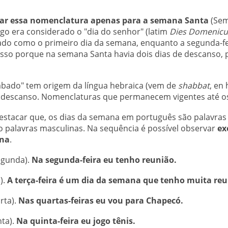
usar essa nomenclatura apenas para a semana Santa
(Sem
go era considerado o
"dia do senhor" (latim
Dies Domenicu
cado como o primeiro dia da semana, enquanto a segunda-fe
isso porque na semana Santa havia dois dias de descanso,
ábado" tem origem da língua hebraica (
vem de
shabbat
, en
 descanso. Nomenclaturas que permanecem vigentes até os 
destacar que, os dias da semana em português são palavras
 palavras masculinas. Na sequência é possível observar
ex
ana
.
egunda).
Na segunda-feira eu tenho reunião.
).
A terça-feira é um dia da semana que tenho muita reu
rta).
Nas quartas-feiras eu vou para Chapecó.
nta).
Na quinta-feira eu jogo tênis.