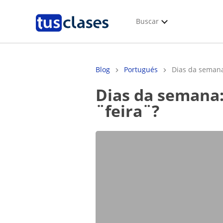
Buscar
Blog
Portugués
Dias da semana
Dias da semana: por que em português se utiliza o termo
¨feira¨?