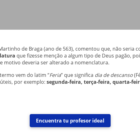
Martinho de Braga (ano de 563), comentou que, não seria c
atura
que fizesse menção a algum tipo de Deus pagão, pois
se motivo deveria ser alterado a nomenclatura.
 termo vem do latim “
Feria
” que significa
dia de descanso
(F
 úteis, por exemplo:
segunda-feira, terça-feira, quarta-feir
Encuentra tu profesor ideal